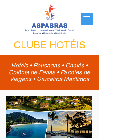
CLUBE HOTÉIS
Hotéis • Pousadas • Chalés •
Colônia de Férias • Pacotes de
Viagens • Cruzeiros Marítimos