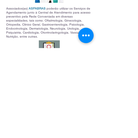
Associados(as)
ASPABRAS
poderão utilizar os Serviços de
Agendamento junto à Central de Atendimento para acesso
preventivo pela Rede Conveniada em diversas
especialidades, tais como: Oftalmologia, Ginecologia,
Ortopedia, Clínico Geral, Gastroenterologia, Psicologia,
Endocrinologia, Dermatologia, Neurologia, Urologia,
Psiquiatria, Cardiologia, Otorrinolaringologia, Vascular,
Nutrição, entre outras.
Pela Rede Conveniada, os ASSOCIADOS têm acesso a
Exames Laboratoriais (Glicemia, Hemograma e outros),
Exames (tais como: Audiometria, Doppler,
Eletrocardiograma, Endoscopia, Diagnóstico por Imagem,
Mamografia, Ultrassonografia, Densitometria Óssea,
Tomografia, entre outros), Exames Oftalmológicos (tais
como: Campo Visual, Retinografia, Mapeamento de Retina,
entre outros) e demais Procedimentos Preventivos,
Laboratoriais, Ambulatoriais, por Imagens e outros
Atendimentos de Saúde Preventiva.
Associados(as)
ASPABRAS
poderão participar dos
Benefícios e Vantagens dos Programas de Incentivo à