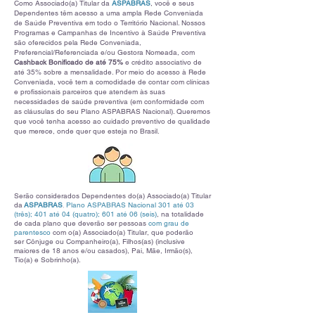
Como Associado(a) Titular da
ASPABRAS
, você e seus
Dependentes têm acesso a uma ampla Rede Conveniada
de Saúde Preventiva em todo o Território Nacional. Nossos
Programas e Campanhas de Incentivo à Saúde Preventiva
são oferecidos pela Rede Conveniada,
Preferencial/Referenciada e/ou Gestora Nomeada, com
Cashback Bonificado de até 75%
e crédito associativo de
até 35% sobre a mensalidade. Por meio do acesso à Rede
Conveniada, você tem a comodidade de contar com clínicas
e profissionais parceiros que atendem às suas
necessidades de saúde preventiva (em conformidade com
as cláusulas do seu Plano ASPABRAS Nacional). Queremos
que você tenha acesso ao cuidado preventivo de qualidade
que merece, onde quer que esteja no Brasil.
Serão considerados Dependentes do(a) Associado(a) Titular
da
ASPABRAS
Plano ASPABRAS Nacional 301 até 03
,
(três); 401 até 04 (quatro); 601 até 06 (seis)
, na totalidade
de cada plano que deverão ser pessoas
com grau de
parentesco
com o(a) Associado(a) Titular
, que poderão
ser
Cônjuge ou Companheiro(a), Filhos(as) (inclusive
maiores de 18 anos e/ou casados), Pai, Mãe, Irmão(s),
Tio(a) e Sobrinho(a).