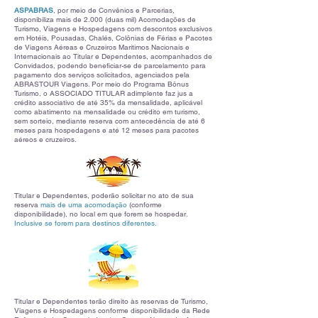
ASPABRAS
, por meio de Convênios e Parcerias,
disponibiliza mais de 2.000 (duas mil) Acomodações de
Turismo, Viagens e Hospedagens com descontos exclusivos
em Hotéis, Pousadas, Chalés, Colônias de Férias e Pacotes
de Viagens Aéreas e Cruzeiros Marítimos Nacionais e
Internacionais ao Titular e Dependentes, acompanhados de
Convidados, podendo beneficiar-se de parcelamento para
pagamento dos serviços solicitados, agenciados pela
ABRASTOUR Viagens. Por meio do Programa Bônus
Turismo, o ASSOCIADO TITULAR adimplente faz jus a
crédito associativo de até 35% da mensalidade, aplicável
como abatimento na mensalidade ou crédito em turismo,
sem sorteio, mediante reserva com antecedência de até 6
meses para hospedagens e até 12 meses para pacotes
aéreos e cruzeiros.
Titular e Dependentes, poderão solicitar no ato de sua
reserva
mais de uma acomodação
(conforme
disponibilidade), no local em que forem se hospedar.
Inclusive se forem para destinos diferentes.
Titular e Dependentes terão direito às reservas de Turismo,
Viagens e Hospedagens conforme disponibilidade da
Rede