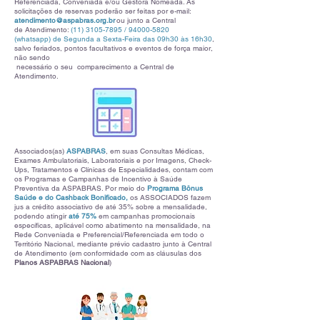
Referenciada, Conveniada e/ou Gestora Nomeada
. As
solicitações de reservas poderão ser feitas por e-mail:
atendimento@aspabras.org.br
ou junto
a
Central
de
Atendimento:
(11) 3105-7895
/
94000-5820
(whatsapp)
de Segunda a Sexta-Feira das
09h30 às 16h30
,
salvo feriados, pontos facultativos e eventos de força maior,
não sendo
necessário o seu comparecimento a Central de
Atendimento.
Associados(as)
ASPABRAS
,
em suas Consultas Médicas,
Exames Ambulatoriais, Laboratoriais e por Imagens, Check-
Ups, Tratamentos e Clínicas de Especialidades, contam com
os Programas e Campanhas de Incentivo à Saúde
Preventiva da ASPABRAS. Por meio do
Programa Bônus
Saúde e do Cashback Bonificado,
os ASSOCIADOS fazem
jus a crédito associativo de até 35% sobre a mensalidade,
podendo atingir
até 75%
em campanhas promocionais
específicas, aplicável como abatimento na mensalidade, na
Rede Conveniada e Preferencial/Referenciada em todo o
Território Nacional, mediante prévio cadastro junto à Central
de Atendimento (em conformidade com as cláusulas dos
Planos ASPABRAS Nacional
)