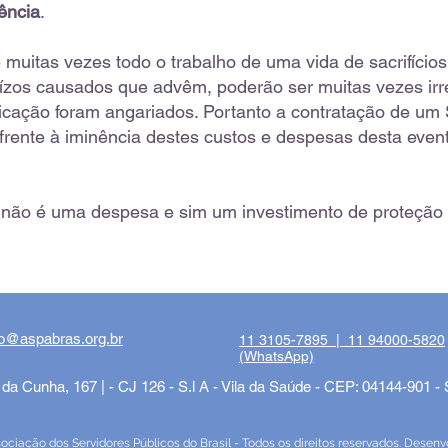
ência
.
muitas vezes todo o trabalho de uma vida de sacrifícios
ízos causados que advêm, poderão ser muitas vezes irre
icação foram angariados. Portanto a contratação de u
frente à iminência destes custos e despesas desta even
não é uma despesa e sim um investimento de proteção 
o@aspabras.org.br
11 3105-7895 |
11 94000-5820
(WhatsApp)
 da Cunha, 167 | - CJ 126 - S.l A - Vila da Saúde - CEP: 04144-901 -
iação dos Servidores Públicos do Brasil - Todos os direitos reservados. Desenv