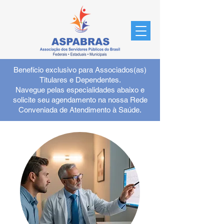
Benefício exclusivo para Associados(as)
Titulares e Dependentes.
Navegue pelas especialidades abaixo e
solicite seu agendamento na nossa Rede
Conveniada de Atendimento à Saúde.