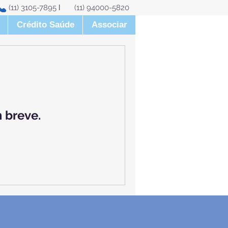
11) 3105-7895
l
(11) 94000-5820
Crédito Saúde
Associar
 breve.