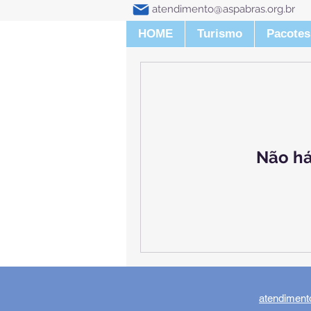
atendimento@aspabras.org.br
HOME
Turismo
Pacotes
Não há
atendiment