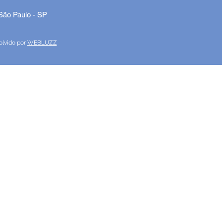
 São Paulo - SP
olvido por
WEBLUZZ