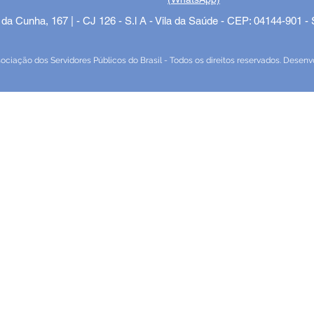
 da Cunha, 167 | - CJ 126 - S.l A - Vila da Saúde - CEP: 04144-901 -
iação dos Servidores Públicos do Brasil - Todos os direitos reservados. Desenv