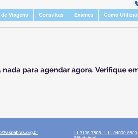
(
 de Viagens
Consultas
Exames
Como Utilizar
 nada para agendar agora. Verifique em
o@aspabras.org.br
11 3105-7895 |
11 94000-5820
(WhatsApp)